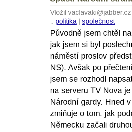
Vložil vaclavaki@jabber.cz
::
politika
|
společnost
Původně jsem chtěl na
jak jsem si byl posle
náměstí proslov předst
NS). Avšak po přečten
jsem se rozhodl napsat
na serveru TV Nova je 
Národní gardy. Hned v
zmiňuje o tom, jak po
Německu začali druhou