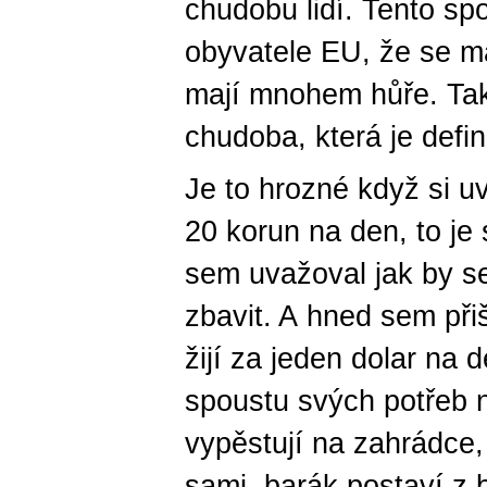
chudobu lidí. Tento sp
obyvatele EU, že se ma
mají mnohem hůře. Tak
chudoba, která je defin
Je to hrozné když si uv
20 korun na den, to j
sem uvažoval jak by se
zbavit. A hned sem přiš
žijí za jeden dolar na 
spoustu svých potřeb n
vypěstují na zahrádce,
sami, barák postaví z 