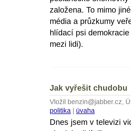
založena. To mimo jin
média a průzkumy veřej
hlídací psi demokracie 
mezi lidi).
Jak vyřešit chudobu
Vložil benzin@jabber.cz, Ú
politika
|
úvaha
Dnes jsem v televizi vi