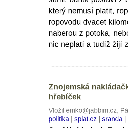
který nemusí platit, ro
ropovodu dvacet kilome
naberou z potoka, nebo 
nic neplatí a tudíž žij
Znojemská nakládačka
hřebíček
Vložil emko@jabbim.cz, Pá
politika
|
splat.cz
|
sranda
|