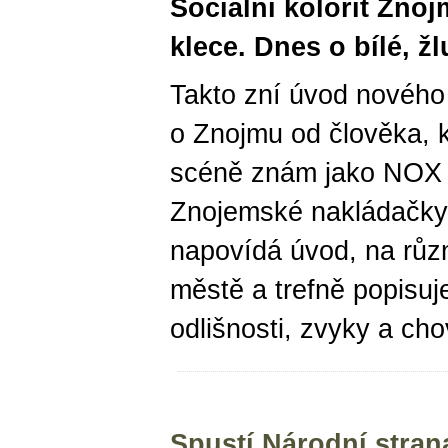
Sociální kolorit Zn
klece. Dnes o bílé, žl
Takto zní úvod nového
o Znojmu od člověka, 
scéně znám jako NOX (
Znojemské nakládačky 
napovídá úvod, na různ
městě a trefně popisuje
odlišnosti, zvyky a cho
Spustí Národní stran