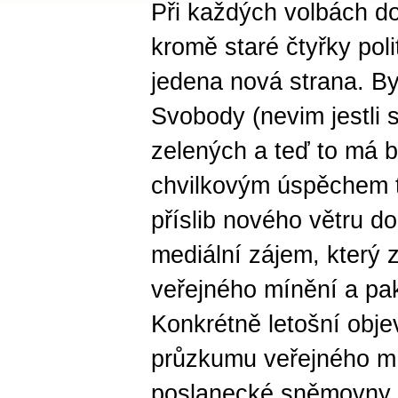
Při každých volbách 
kromě staré čtyřky poli
jedena nová strana. By
Svobody (nevim jestli 
zelených a teď to má 
chvilkovým úspěchem tě
příslib nového větru do 
mediální zájem, který
veřejného mínění a pak 
Konkrétně letošní obj
průzkumu veřejného mí
poslanecké sněmovny j