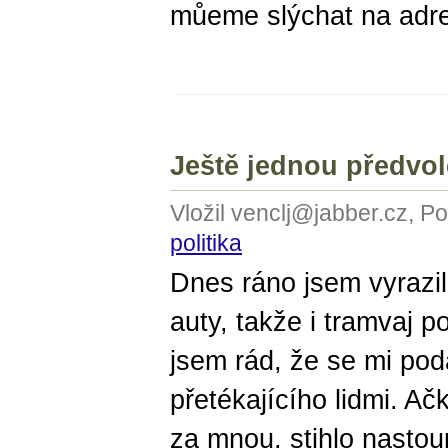
můeme slýchat na adres
Ještě jednou předvol
Vložil venclj@jabber.cz, P
politika
Dnes ráno jsem vyrazil
auty, takže i tramvaj p
jsem rád, že se mi pod
přetékajícího lidmi. Ač
za mnou, stihlo nastoup