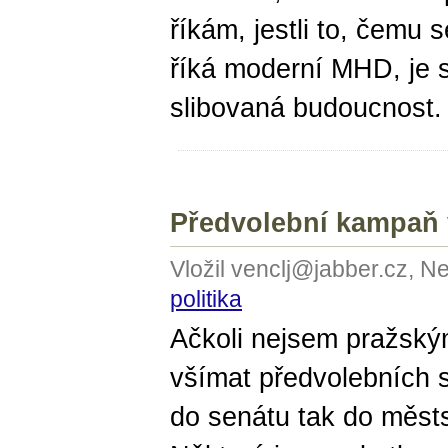
říkám, jestli to, čemu 
říká moderní MHD, je 
slibovaná budoucnost.
Předvolební kampaň 
Vložil venclj@jabber.cz, N
politika
Ačkoli nejsem pražsk
všímat předvolebních 
do senátu tak do městs