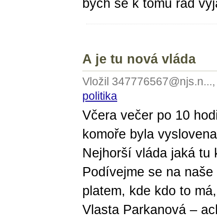
bych se k tomu rád vyjá
A je tu nová vláda
Vložil 347776567@njs.n...
politika
Včera večer po 10 hod
komoře byla vyslovena
Nejhorší vláda jaká tu 
Podívejme se na naše
platem, kde kdo to má,
Vlasta Parkanová – ach