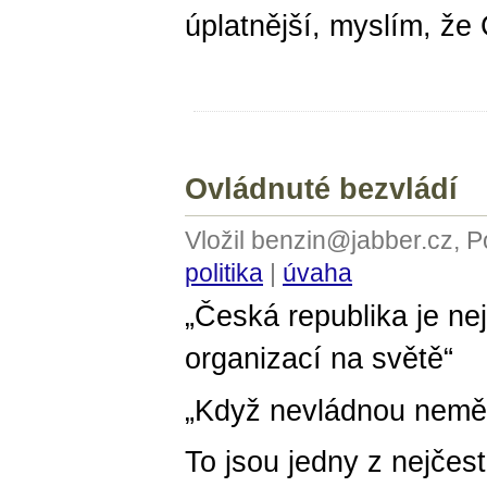
úplatnější, myslím, že
Ovládnuté bezvládí
Vložil benzin@jabber.cz, 
politika
|
úvaha
„Česká republika je ne
organizací na světě“
„Když nevládnou neměl
To jsou jedny z nejčes