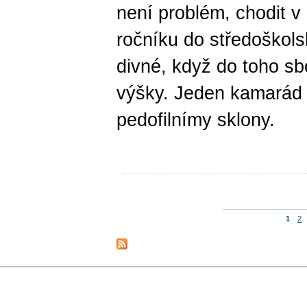
není problém, chodit 
ročníku do středoškols
divné, když do toho sb
výšky. Jeden kamarád m
pedofilnímy sklony.
1
2