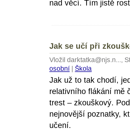
nad věcí. Tím jistě ro
Jak se učí při zkouš
Vložil darktatka@njs.n..., 
osobní
|
Škola
Jak už to tak chodí, j
relativního flákání mě
trest – zkouškový. Pod
nejnovější poznatky, k
učení.