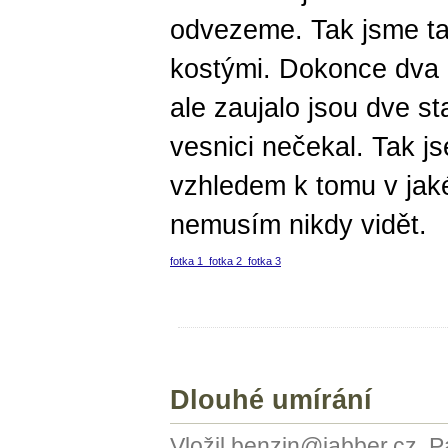
odvezeme. Tak jsme tam
kostými. Dokonce dva 
ale zaujalo jsou dve st
vesnici nečekal. Tak jse
vzhledem k tomu v jaké
nemusím nikdy vidět.
fotka 1
fotka 2
fotka 3
Dlouhé umírání
Vložil benzin@jabber.cz, P