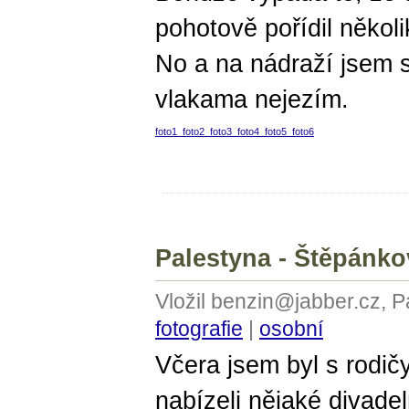
pohotově pořídil několi
No a na nádraží jsem s
vlakama nejezím.
foto1
foto2
foto3
foto4
foto5
foto6
Palestyna - Štěpánko
Vložil benzin@jabber.cz, 
fotografie
|
osobní
Včera jsem byl s rodič
nabízeli nějaké divadel