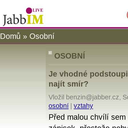
Domů
» Osobní
OSOBNÍ
Je vhodné podstoupit 
najít smír?
Vložil benzin@jabber.cz, 
osobní
|
vztahy
Před malou chvílí sem