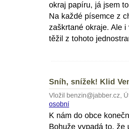
okraj papíru, já jsem t
Na každé písemce z c
zaškrtané okraje. Ale 
těžil z tohoto jednost
Sníh, snížek! Klid Ve
Vložil benzin@jabber.cz, Ú
osobní
K nám do obce konečně
Bohuže vypadá to, že u