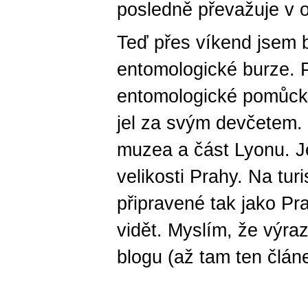
posledně převažuje v o
Teď přes víkend jsem b
entomologické burze. 
entomologické pomůcky
jel za svým devčetem.
muzea a část Lyonu. J
velikosti Prahy. Na tur
připravené tak jako Pr
vidět. Myslím, že výra
blogu (až tam ten člán