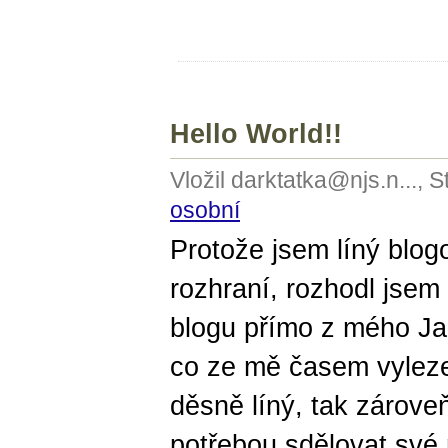
Hello World!!
Vložil darktatka@njs.n..., 
osobní
Protože jsem líný blo
rozhraní, rozhodl jsem
blogu přímo z mého Ja
co ze mě časem vyleze
děsně líný, tak zárove
potřebou sdělovat své 