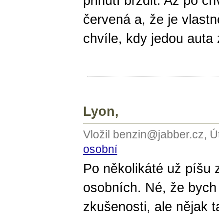
přinutí brzdit. Až po chv
červená a, že je vlastn
chvíle, kdy jedou auta 
Lyon,
Vložil benzin@jabber.cz, Ú
osobní
Po několikáté už píšu 
osobních. Né, že bych
zkušenosti, ale nějak ta