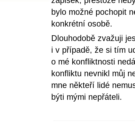
zápisek, přestože neby
bylo možné pochopit ne
konkrétní osobě.
Dlouhodobě zvažuji jes
i v případě, že si tím 
o mé konfliktnosti ned
konfliktu nevnikl můj ne
mne někteří lidé nemu
býti mými nepřáteli.