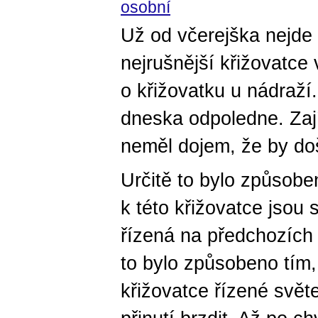
osobní
Už od včerejška nejde
nejrušnější křižovatce
o křižovatku u nádraží.
dneska odpoledne. Zají
neměl dojem, že by do
Určitě to bylo způsobe
k této křižovatce jsou 
řízená na předchozích
to bylo způsobeno tím, 
křižovatce řízené svět