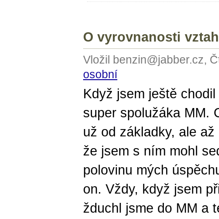
O vyrovnanosti vztah
Vložil benzin@jabber.cz, Č
osobní
Když jsem ještě chodil
super spolužáka MM. C
už od základky, ale až
že jsem s ním mohl sed
polovinu mých úspěch
on. Vždy, když jsem p
žduchl jsme do MM a t