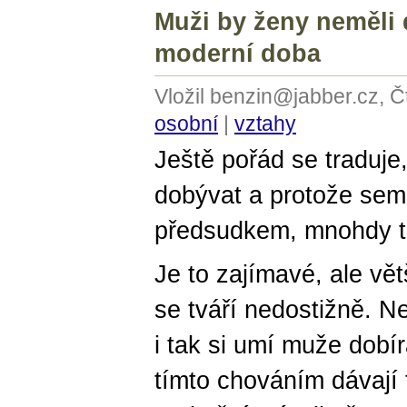
Muži by ženy neměli d
moderní doba
Vložil benzin@jabber.cz, Č
osobní
|
vztahy
Ještě pořád se traduje
dobývat a protože sem 
předsudkem, mnohdy t
Je to zajímavé, ale vět
se tváří nedostižně. Ne
i tak si umí muže dobír
tímto chováním dávají 