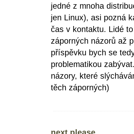
jedné z mnoha distrib
jen Linux), asi pozná 
čas v kontaktu. Lidé to
záporných názorů až p
příspěvku bych se tedy
problematikou zabývat
názory, které slýchává
těch záporných)
next please