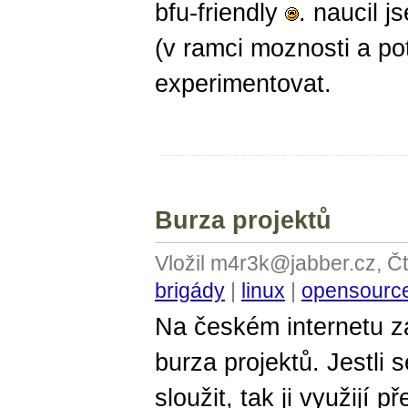
bfu-friendly
. naucil 
(v ramci moznosti a po
experimentovat.
Burza projektů
Vložil m4r3k@jabber.cz, Č
brigády
|
linux
|
opensourc
Na českém internetu z
burza projektů. Jestli
sloužit, tak ji využijí p