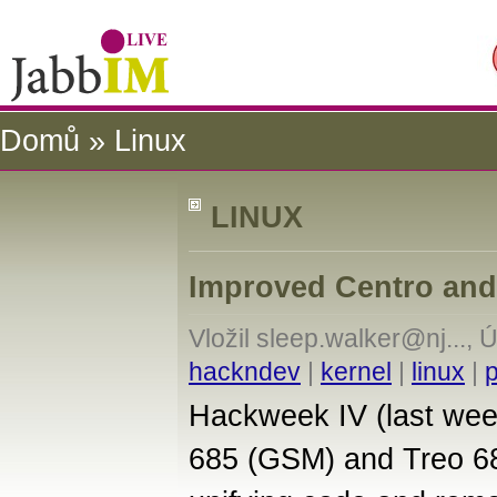
Domů
» Linux
LINUX
Improved Centro and
Vložil sleep.walker@nj..., 
hackndev
|
kernel
|
linux
|
Hackweek IV (last wee
685 (GSM) and Treo 68