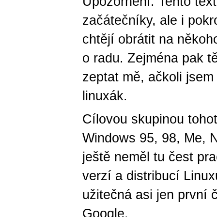
Upozornění: Tento text
začátečníky, ale i pokro
chtějí obrátit na něko
o radu. Zejména pak tě
zeptat mě, ačkoli jsem
linuxák.
Cílovou skupinou tohot
Windows 95, 98, Me, N
ještě neměl tu čest pr
verzí a distribucí Linu
užitečná asi jen první 
Google.