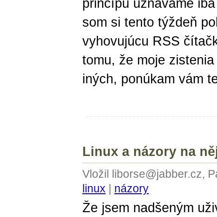
princípu uznávame iba 
som si tento týždeň po
vyhovujúcu RSS čítačk
tomu, že moje zistenia
iných, ponúkam vám ten
Linux a názory na ně
Vložil liborse@jabber.cz, 
linux
|
názory
Že jsem nadšeným uži