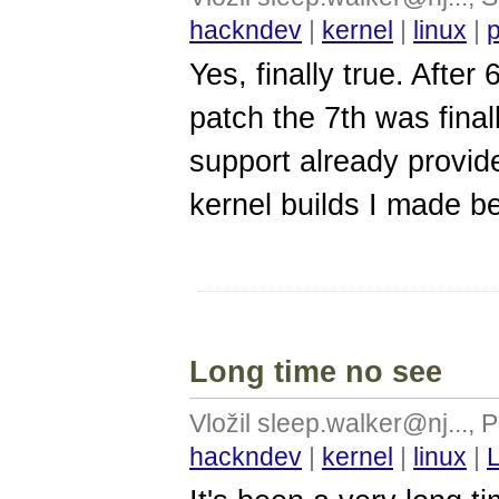
hackndev
|
kernel
|
linux
|
Yes, finally true. After 6
patch the 7th was finall
support already provide
kernel builds I made be
Long time no see
Vložil sleep.walker@nj...,
hackndev
|
kernel
|
linux
|