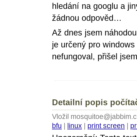
hledání na googlu a ji
žádnou odpověd…
Až dnes jsem náhodou 
je určený pro windows
nefungoval, přišel jse
Detailní popis počí
Vložil mosquitoe@jabbim.c
bfu
|
linux
|
print screen
|
p