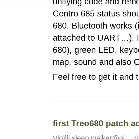
unifying code and rem
Centro 685 status shou
680. Bluetooth works (
attached to UART…), 
680), green LED, keyb
map, sound and also 
Feel free to get it and 
first Treo680 patch a
Vložil sleep.walker@nj..., 