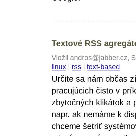
Textové RSS agregát
Vložil andros@jabber.cz, 
linux
|
rss
|
text-based
Určite sa nám občas z
pracujúcich čisto v pr
zbytočných klikátok a
napr. ak nemáme k disp
chceme šetriť systémov