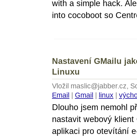
with a simple hack. Al
into cocoboot so Cent
Nastavení GMailu jak
Linuxu
Vložil maslic@jabber.cz, S
Email
|
Gmail
|
linux
|
výcho
Dlouho jsem nemohl při
nastavit webový klient
aplikaci pro otevítání 