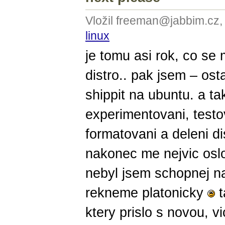
Vložil freeman@jabbim.cz,
linux
je tomu asi rok, co se 
distro.. pak jsem – ost
shippit na ubuntu. a t
experimentovani, test
formatovani a deleni di
nakonec me nejvic oslov
nebyl jsem schopnej na 
rekneme platonicky
t
ktery prislo s novou, vi