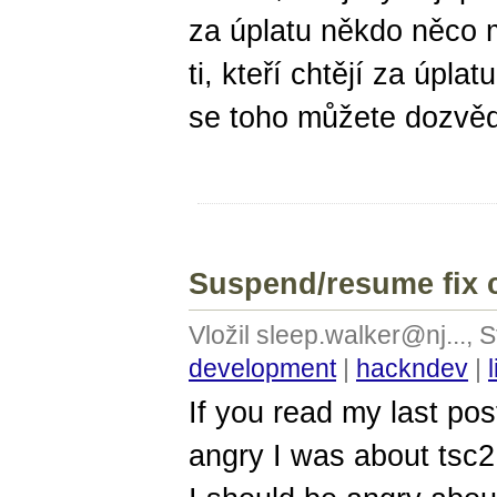
za úplatu někdo něco 
ti, kteří chtějí za úpl
se toho můžete dozvě
Suspend/resume fix 
Vložil sleep.walker@nj..., 
development
|
hackndev
|
If you read my last po
angry I was about tsc2