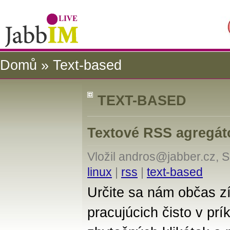
Domů
» Text-based
TEXT-BASED
Textové RSS agregát
Vložil andros@jabber.cz, 
linux
|
rss
|
text-based
Určite sa nám občas z
pracujúcich čisto v pr