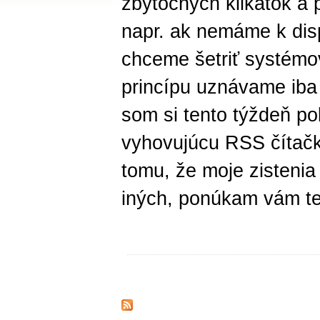
zbytočných klikátok a
napr. ak nemáme k disp
chceme šetriť systémov
princípu uznávame iba 
som si tento týždeň po
vyhovujúcu RSS čítačk
tomu, že moje zistenia
iných, ponúkam vám ten