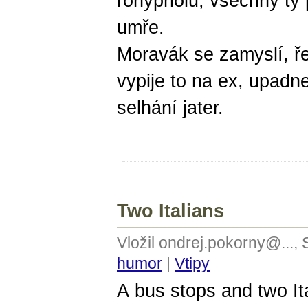
rohypnolu, všechny ty 
umře.
Moravák se zamyslí, řek
vypije to na ex, upad
selhání jater.
Two Italians
Vložil ondrej.pokorny@...,
humor
|
Vtipy
A bus stops and two It