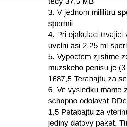
tedy 37,5 MB
3. V jednom mililitru s
spermii
4. Pri ejakulaci trvaji
uvolni asi 2,25 ml spe
5. Vypoctem zjistime z
muzskeho penisu je (3
1687,5 Terabajtu za s
6. Ve vysledku mame z
schopno odolavat DDo
1,5 Petabajtu za vterin
jediny datovy paket. T