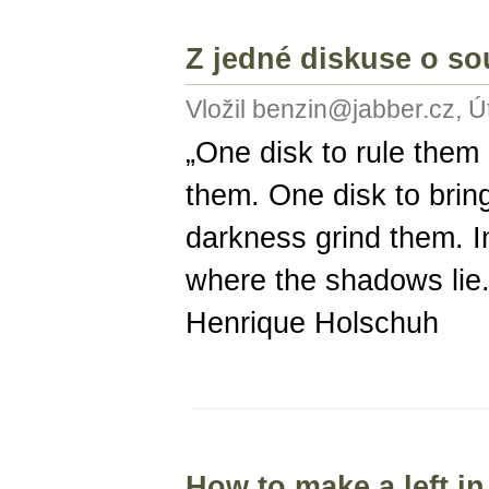
Z jedné diskuse o s
Vložil benzin@jabber.cz, Ú
„One disk to rule them 
them. One disk to bring
darkness grind them. 
where the shadows lie.“
Henrique Holschuh
How to make a left i