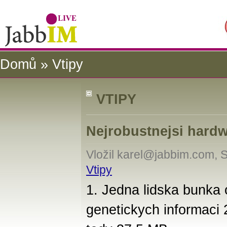
Domů
» Vtipy
VTIPY
Nejrobustnejsi hardw
Vložil karel@jabbim.com, 
Vtipy
1. Jedna lidska bunka
genetickych informaci 