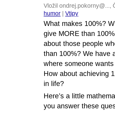
Vložil ondrej.pokorny@...,
humor
|
Vtipy
What makes 100%? Wha
give MORE than 100%
about those people wh
than 100%? We have al
where someone wants 
How about achieving
in life?
Here’s a little mathema
you answer these ques