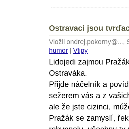
Ostravaci jsou tvrďac
Vložil ondrej.pokorny@...,
humor
|
Vtipy
Lidojedi zajmou Pražá
Ostraváka.
Přijde náčelník a poví
sežerem vás a z vašic
ale že jste cizinci, můž
Pražák se zamyslí, řek