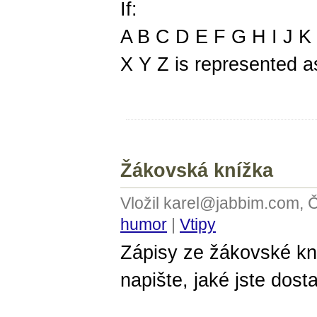
If:
A B C D E F G H I J 
X Y Z is represented a
Žákovská knížka
Vložil karel@jabbim.com, 
humor
|
Vtipy
Zápisy ze žákovské kn
napište, jaké jste dosta