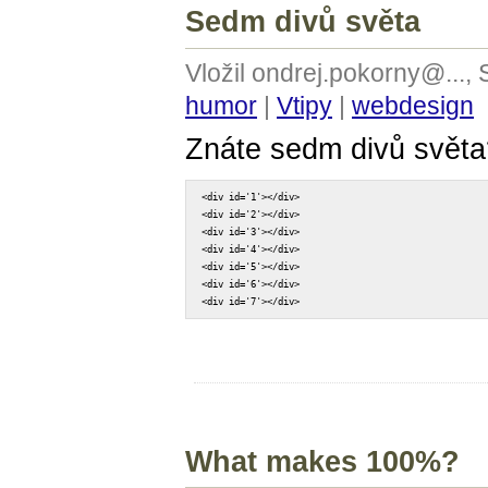
Sedm divů světa
Vložil ondrej.pokorny@...,
humor
|
Vtipy
|
webdesign
Znáte sedm divů světa
<div id='1'></div>

<div id='2'></div>

<div id='3'></div>

<div id='4'></div>

<div id='5'></div>

<div id='6'></div>

<div id='7'></div>
What makes 100%?