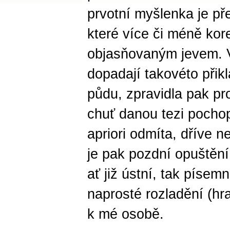
prvotní myšlenka je př
které více či méně ko
objasňovaným jevem. 
dopadají takovéto přik
půdu, zpravidla pak p
chuť danou tezi pocho
apriori odmíta, dříve 
je pak pozdní opuštění
ať již ústní, tak písem
naprosté rozladění (hr
k mé osobě.