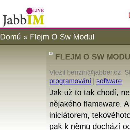
Domů
» Flejm O Sw Modul
FLEJM O SW MOD
Vložil benzin@jabber.cz, S
programování
|
software
Jak už to tak chodí, 
nějakého flameware. 
iniciátorem, tekovéhot
pak k němu dochází o