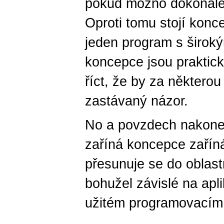
pokud možno dokonale, 
Oproti tomu stojí konc
jeden program s širok
koncepce jsou praktick
říct, že by za některo
zastávaný názor.
No a povzdech nakone
zaříná koncepce zařín
přesunuje se do oblastn
bohužel závislé na apl
užitém programovacím 