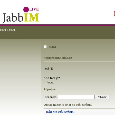
Chat
» Chat
CHAT
notif@conf.netlab.cz
notif (1)
Kdo tam je?
lucab
Připoj se!
Přezdívka:
Odkaz na tento chat na vaši stránku
Kód pro vaši stránku